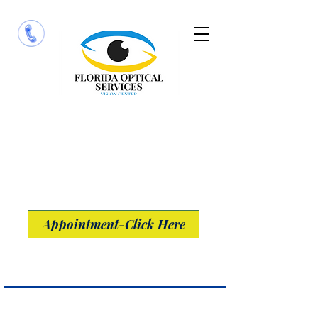
​13691 Metro Parkway Suite 100
Fort Myers, Florida 33912
Appointment-Click Here