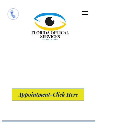
​13691 Metro Parkway Suite 100
Fort Myers, Florida 33912
Appointment-Click Here